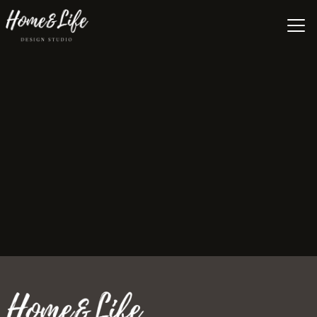
All
Trends
Leitfaden
Tipps
No items found.